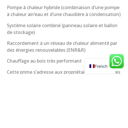
Pompe à chaleur hybride (combinaison d’une pompe
à chaleur air/eau et d’une chaudière à condensation)
Système solaire combiné (panneau solaire et ballon
de stockage)
Raccordement à un réseau de chaleur alimenté par
des énergies renouvelables (ENR&R)
Chauffage au bois très performant
French
Cette prime s’adresse aux propriétaires ou locataires
de maisons individuelles et est accessible à tous les
ménages, indépendamment de leurs revenus, sous
réserve de certaines conditions. Le montant de la
prime varie en fonction des revenus du demandeur
et de la nature des travaux entrepris.
Consultez cette aide sur :
Comment bénéficier de la
prime « Coup de pouce chauffage » ?